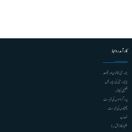
کارآمد روابط
ینورسٹی قانون اور قواعد
یونیورسٹی کی رپورٹیں
تعلیمی کیلنڈر
پروگراموں کی فہرست
چھٹیوں کی فہرست
نصاب
طلباء کا ڈیش برڈ