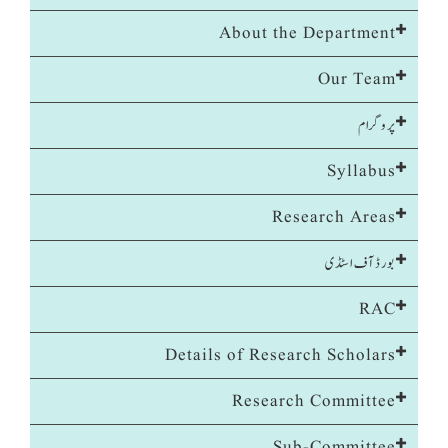
About the Department
Our Team
پروگرام
Syllabus
Research Areas
بورڈ آف اسٹڈی
RAC
Details of Research Scholars
Research Committee
Sub-Committee