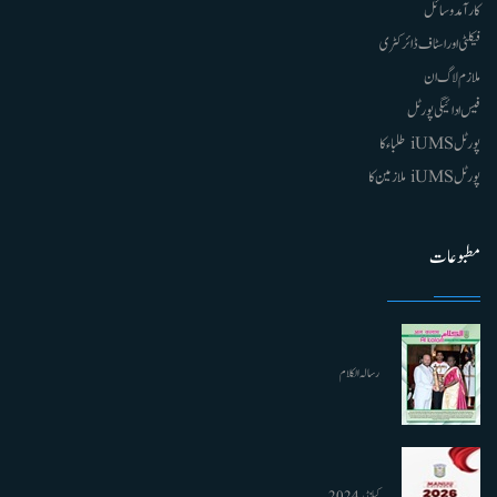
کارآمد وسائل
فیکلٹی اور اسٹاف ڈائرکٹری
ملازم لاگ ان
فیس ادائیگی پورٹل
پورٹل iUMS طلباء کا
پورٹل iUMS ملازمین کا
مطبوعات
رسالہ الکلام
کیلنڈر 2024