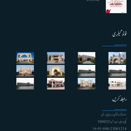
فوٹو گیلری
رابطہ کریں
مولانا آزاد قومی اردو یونیورسٹی ،
گچیبوولی۔ حیدرآباد 500032
91-040-23001214 - 16