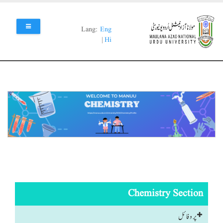
Skip
to
main
Lang:
Eng
content
|
Hi
Chemistry Section
پروفائل