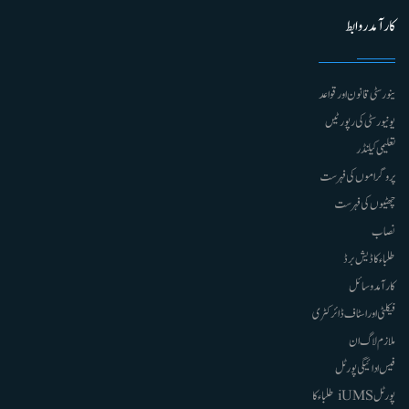
کارآمد روابط
ینورسٹی قانون اور قواعد
یونیورسٹی کی رپورٹیں
تعلیمی کیلنڈر
پروگراموں کی فہرست
چھٹیوں کی فہرست
نصاب
طلباء کا ڈیش برڈ
کارآمد وسائل
فیکلٹی اور اسٹاف ڈائرکٹری
ملازم لاگ ان
فیس ادائیگی پورٹل
پورٹل iUMS طلباء کا