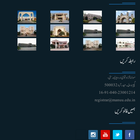
رابطہ کریں
مولانا آزاد قومی اردو یونیورسٹی ،
گچیبوولی۔ حیدرآباد 500032
91-040-23001214 - 16
registrar@manuu.edu.in
ہمیں فالو کریں