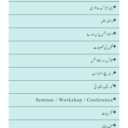
بایومیٹرک حاضری
داخلہ طلبہ
اسٹوڈنٹس پاس ہوئے
فیس کی تفصیلات
فنانس اور اکاؤنٹس
ریسرچ اسٹوڈنٹ
گورننگ اتھارٹی
Seminar / Workshop / Conference
تقریبات
کتب خانہ