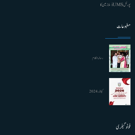
پورٹل iUMS ملازمین کا
مطبوعات
رسالہ الکلام
کیلنڈر 2024
فوٹو گیلری