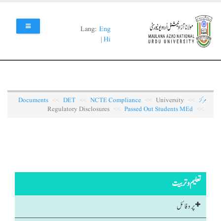
Skip
to
main
Lang:
Eng
content
|
Hi
مرکز
University
NCTE Compliance
DET
Documents
Regulatory Disclosures
Passed Out Students MEd
تعلیم و تربیت
پروفائل