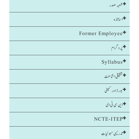
شعبہ صدر
اساتذہ
Former Employee
پروگرام
Syllabus
تحقیقی اشاعت
بورڈ اور کمیٹی
این سی ٹی ای
NCTE-ITEP
تدریسی سہولیات