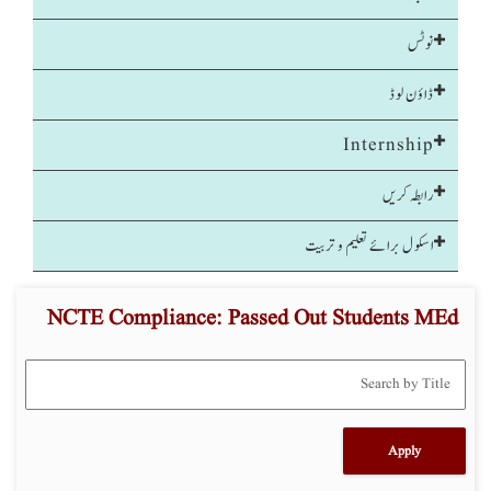
نوٹس
ڈاؤن لوڈ
Internship
رابطہ کریں
اسکول برائے تعلیم و تربیت
NCTE Compliance: Passed Out Students MEd