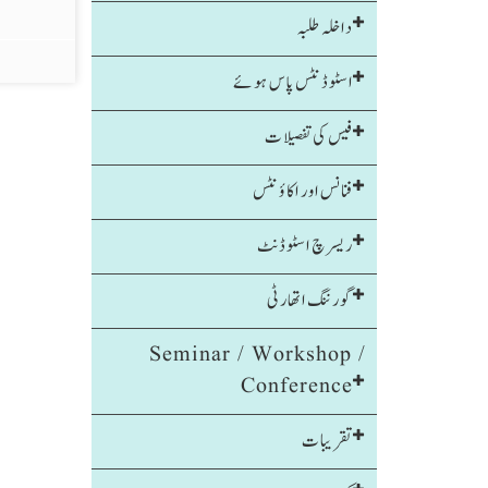
داخلہ طلبہ
اسٹوڈنٹس پاس ہوئے
فیس کی تفصیلات
فنانس اور اکاؤنٹس
ریسرچ اسٹوڈنٹ
گورننگ اتھارٹی
Seminar / Workshop /
Conference
تقریبات