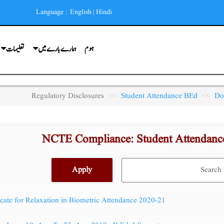
Language :
English
|
Hindi
ہوم
ہمارے بارے میں
تعلیمات
Regulatory Disclosures
Student Attendance BEd
Do
NCTE Compliance: Student Attendanc
icate for Relaxation in Biometric Attendance 2020-21