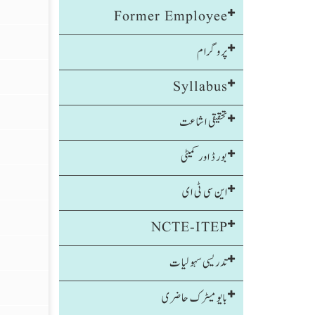
Former Employee
پروگرام
Syllabus
تحقیقی اشاعت
بورڈ اور کمیٹی
این سی ٹی ای
NCTE-ITEP
تدریسی سہولیات
بایومیٹرک حاضری