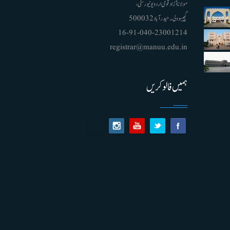
مولانا آزاد قومی اردو یونیورسٹی ،
گچیبوولی۔ حیدرآباد 500032
91-040-23001214 - 16
registrar@manuu.edu.in
ہمیں فالو کریں