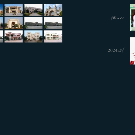
رسالہ الکلام
کیلنڈر 2024