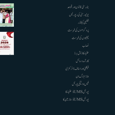
ینورسٹی قانون اور قواعد
یونیورسٹی کی رپورٹیں
تعلیمی کیلنڈر
پروگراموں کی فہرست
چھٹیوں کی فہرست
نصاب
طلباء کا ڈیش برڈ
کارآمد وسائل
فیکلٹی اور اسٹاف ڈائرکٹری
ملازم لاگ ان
فیس ادائیگی پورٹل
پورٹل iUMS طلباء کا
پورٹل iUMS ملازمین کا