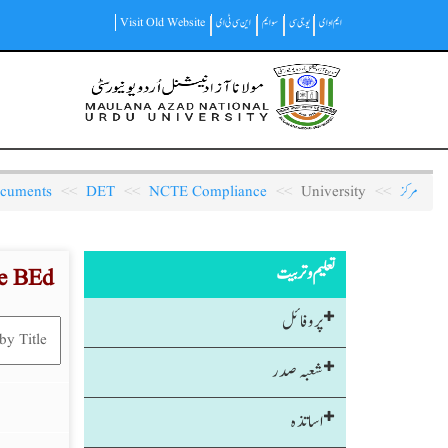
Skip
ایم او ای
یو جی سی
سوایم
این سی ٹی ای
Visit Old Website
to
main
Main
content
navigation
مرکز
University
NCTE Compliance
DET
cuments
تعلیم و تربیت
e BEd
پروفائل
شعبہ صدر
اساتذہ