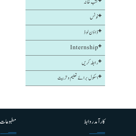
کتب خانہ
نوٹس
ڈاؤن لوڈ
Internship
رابطہ کریں
اسکول برائے تعلیم و تربیت
کارآمد روابط
مطبوعات