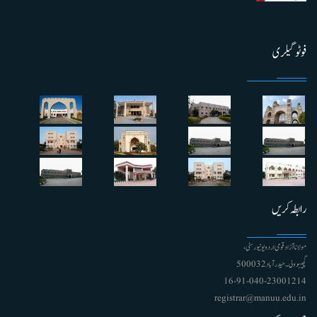
فوٹو گیلری
رابطہ کریں
مولانا آزاد قومی اردو یونیورسٹی ،
گچیبوولی۔ حیدرآباد 500032
91-040-23001214 - 16
registrar@manuu.edu.in