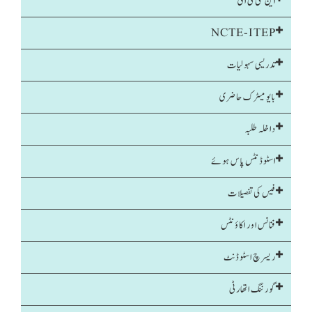
این سی ٹی ای
NCTE-ITEP
تدریسی سہولیات
بایومیٹرک حاضری
داخلہ طلبہ
اسٹوڈنٹس پاس ہوئے
فیس کی تفصیلات
فنانس اور اکاؤنٹس
ریسرچ اسٹوڈنٹ
گورننگ اتھارٹی