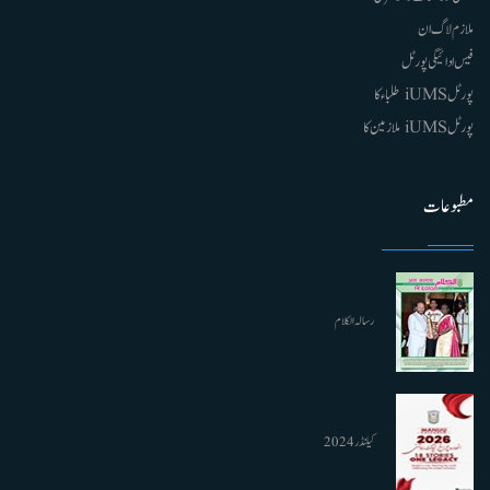
ملازم لاگ ان
فیس ادائیگی پورٹل
پورٹل iUMS طلباء کا
پورٹل iUMS ملازمین کا
مطبوعات
رسالہ الکلام
کیلنڈر 2024