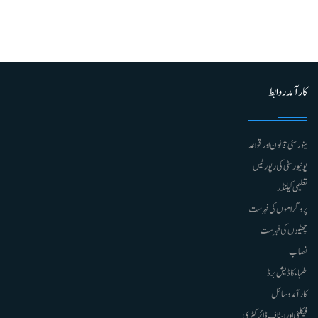
کارآمد روابط
ینورسٹی قانون اور قواعد
یونیورسٹی کی رپورٹیں
تعلیمی کیلنڈر
پروگراموں کی فہرست
چھٹیوں کی فہرست
نصاب
طلباء کا ڈیش برڈ
کارآمد وسائل
فیکلٹی اور اسٹاف ڈائرکٹری