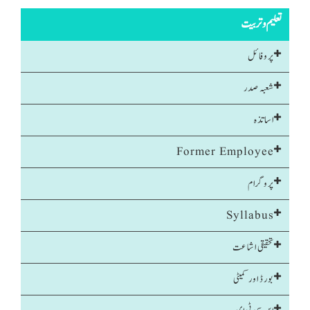
تعلیم و تربیت
پروفائل
شعبہ صدر
اساتذہ
Former Employee
پروگرام
Syllabus
تحقیقی اشاعت
بورڈ اور کمیٹی