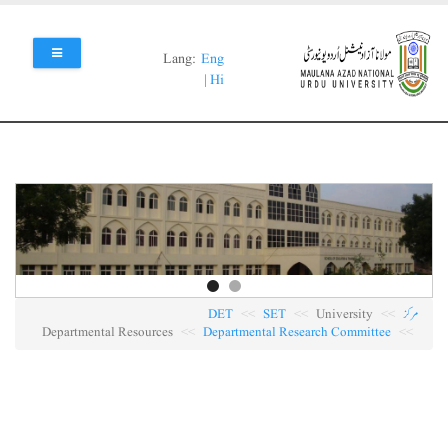
Skip
to
main
Lang:
Eng
content
|
Hi
مرکز
University
SET
DET
Departmental Resources
Departmental Research Committee