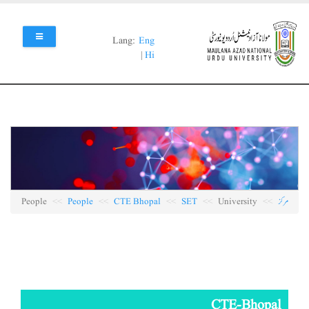
Skip
to
main
Lang:
Eng
content
|
Hi
مرکز
University
SET
CTE Bhopal
People
People
CTE-Bhopal