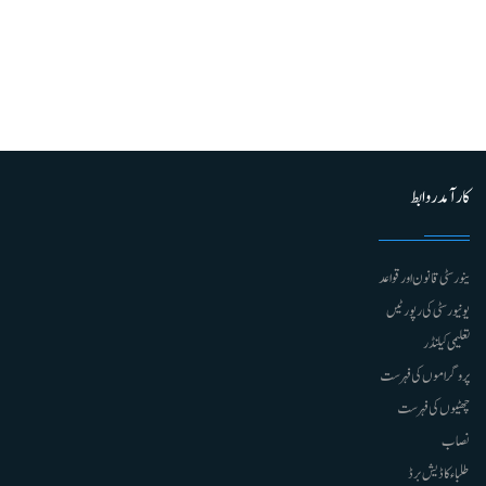
کارآمد روابط
ینورسٹی قانون اور قواعد
یونیورسٹی کی رپورٹیں
تعلیمی کیلنڈر
پروگراموں کی فہرست
چھٹیوں کی فہرست
نصاب
طلباء کا ڈیش برڈ