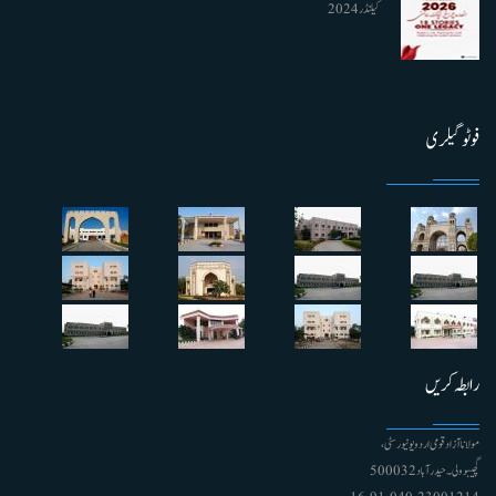
کیلنڈر 2024
فوٹو گیلری
رابطہ کریں
مولانا آزاد قومی اردو یونیورسٹی ،
گچیبوولی۔ حیدرآباد 500032