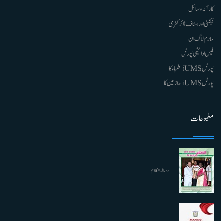
کارآمد وسائل
فیکلٹی اور اسٹاف ڈائرکٹری
ملازم لاگ ان
فیس ادائیگی پورٹل
پورٹل iUMS طلباء کا
پورٹل iUMS ملازمین کا
مطبوعات
رسالہ الکلام