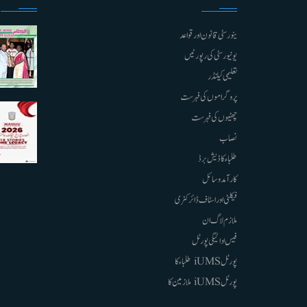
ینورسٹی قانون اور قواعد
یونیورسٹی کی رپورٹیں
تعلیمی کیلنڈر
پروگراموں کی فہرست
چھٹیوں کی فہرست
نصاب
طلباء کا ڈیش برڈ
کارآمد وسائل
فیکلٹی اور اسٹاف ڈائرکٹری
ملازم لاگ ان
فیس ادائیگی پورٹل
پورٹل iUMS طلباء کا
پورٹل iUMS ملازمین کا