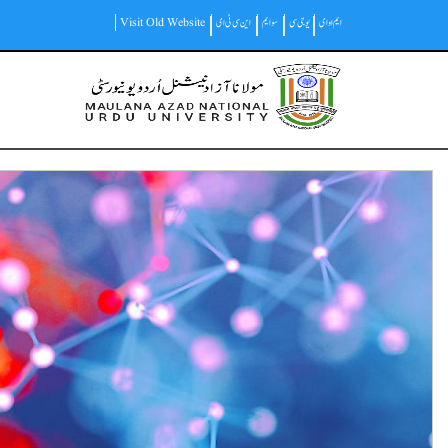
Skip
ایم او ای
یو جی سی
سوایم
این سی ٹی ای
Visit Old Website
to
main
Main
content
navigation