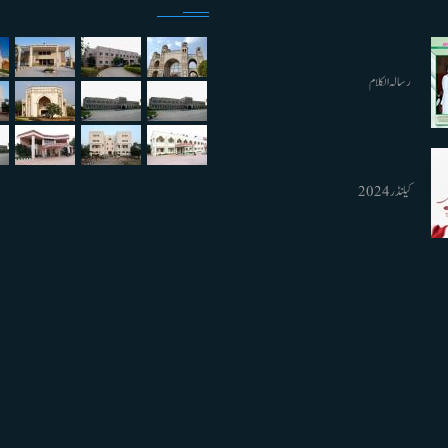
رسالہ الکلام
کیلنڈر 2024