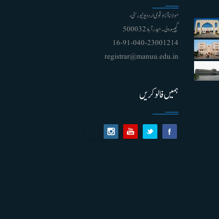
مولانا آزاد قومی اردو یونیورسٹی ،
گچیبوولی۔ حیدرآباد 500032
91-040-23001214 - 16
registrar@manuu.edu.in
ہمیں فالو کریں