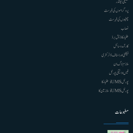
تعلیمی کیلنڈر
پروگراموں کی فہرست
چھٹیوں کی فہرست
نصاب
طلباء کا ڈیش برڈ
کارآمد وسائل
فیکلٹی اور اسٹاف ڈائرکٹری
ملازم لاگ ان
فیس ادائیگی پورٹل
پورٹل iUMS طلباء کا
پورٹل iUMS ملازمین کا
مطبوعات