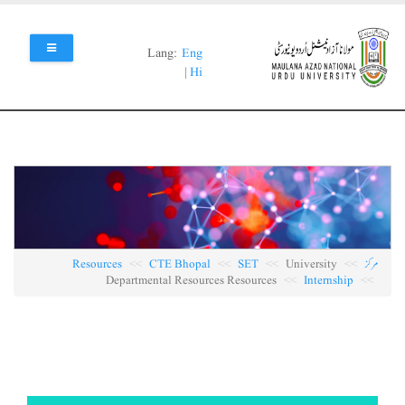
Skip
to
main
Lang:
Eng
content
|
Hi
مرکز
University
SET
CTE Bhopal
Resources
Departmental Resources Resources
Internship