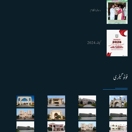
رسالہ الکلام
کیلنڈر 2024
فوٹو گیلری