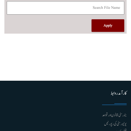
کارآمد روابط
ینورسٹی قانون اور قواعد
یونیورسٹی کی رپورٹیں