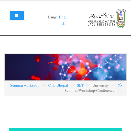
Lang:
Eng
c
|
Hi
کز
University
SET
CTE Bhopal
Seminar workshop
Seminar/Workshop/Conference