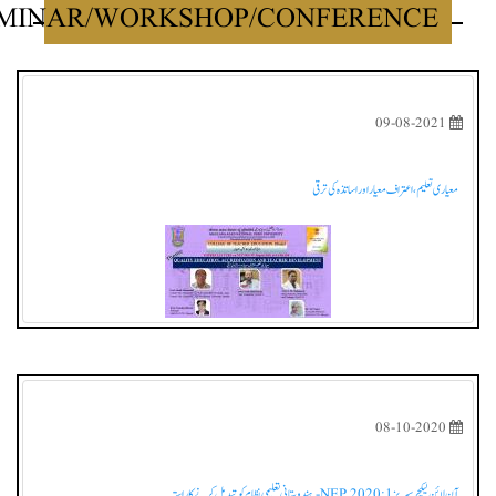
SEMINAR/WORKSHOP/CONFERENCE
09-08-2021
عیا ر ی تعلیم، اعتراف معیار اور اساتذہ کی ترقی
08-10-2020
 لائن لیکچر سیریز 1: NEP 2020- ہندوستانی تعلیمی نظام کو تبدیل کرنے کا راستہ