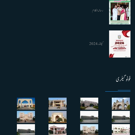
رسالہ الکلام
کیلنڈر 2024
فوٹو گیلری