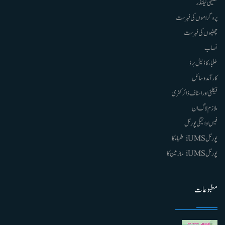
تعلیمی کیلنڈر
پروگراموں کی فہرست
چھٹیوں کی فہرست
نصاب
طلباء کا ڈیش برڈ
کارآمد وسائل
فیکلٹی اور اسٹاف ڈائرکٹری
ملازم لاگ ان
فیس ادائیگی پورٹل
پورٹل iUMS طلباء کا
پورٹل iUMS ملازمین کا
مطبوعات