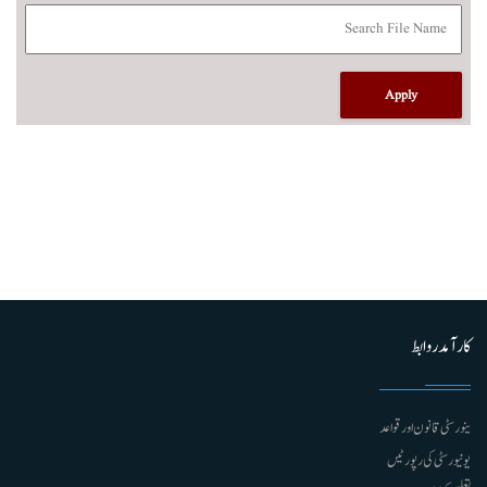
کارآمد روابط
ینورسٹی قانون اور قواعد
یونیورسٹی کی رپورٹیں