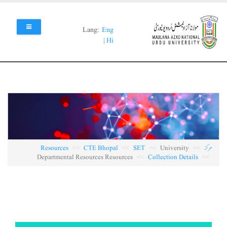
Skip
to
main
Lang:
Eng
content
|
Hi
مرکز
University
SET
CTE Bhopal
Resources
Departmental Resources Resources
Collection Details