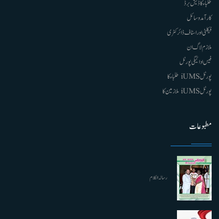
طلباء کا ڈیش برڈ
کارآمد وسائل
فیکلٹی اور اسٹاف ڈائرکٹری
ملازم لاگ ان
فیس ادائیگی پورٹل
پورٹل iUMS طلباء کا
پورٹل iUMS ملازمین کا
مطبوعات
رسالہ الکلام