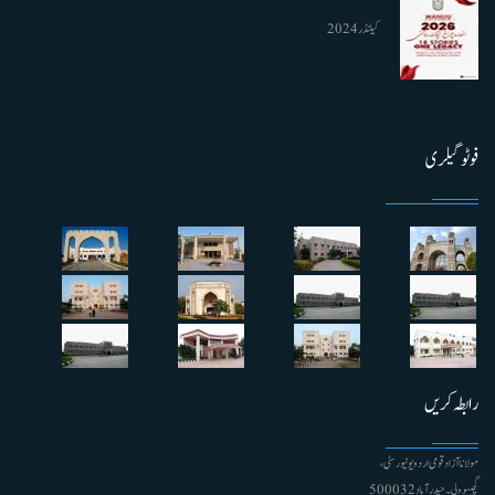
کیلنڈر 2024
فوٹو گیلری
رابطہ کریں
مولانا آزاد قومی اردو یونیورسٹی ،
گچیبوولی۔ حیدرآباد 500032