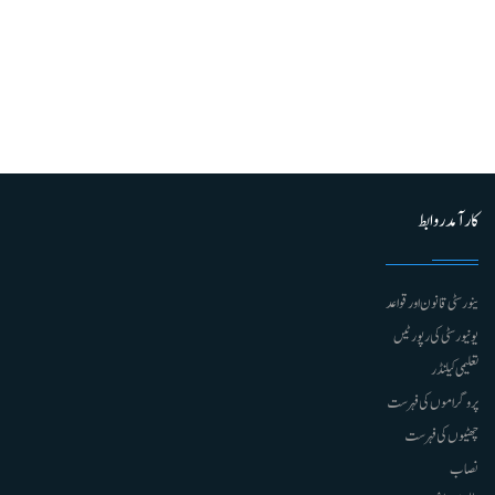
کارآمد روابط
ینورسٹی قانون اور قواعد
یونیورسٹی کی رپورٹیں
تعلیمی کیلنڈر
پروگراموں کی فہرست
چھٹیوں کی فہرست
نصاب