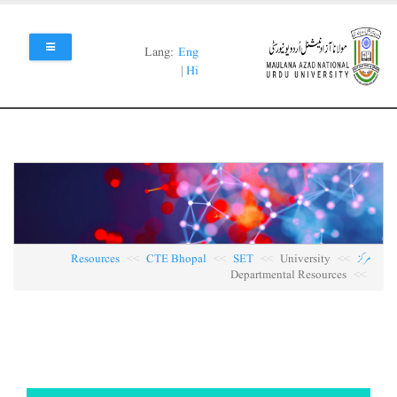
Skip
to
main
Lang:
Eng
content
|
Hi
مرکز
University
SET
CTE Bhopal
Resources
Departmental Resources